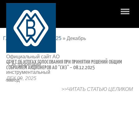
Главная страница
»
2025
»
Декабрь
Официальный сайт АО
ОТЧЕТ ОБ ИТОГАХ ГОЛОСОВАНИЯ ПРИ ПРИНЯТИИ РЕШЕНИЙ ОБЩИМ
"Сестрорецкий
СОБРАНИЕМ АКЦИОНЕРОВ АО “СИЗ” – 08.12.2025
инструментальный
ДЕК 09, 2025
завод"
>>ЧИТАТЬ СТАТЬЮ ЦЕЛИКОМ