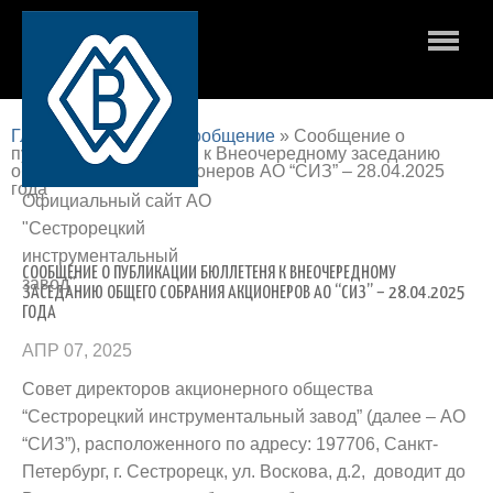
Главная страница
»
Сообщение
»
Сообщение о
публикации бюллетеня к Внеочередному заседанию
общего собрания акционеров АО “СИЗ” – 28.04.2025
года
Официальный сайт АО
"Сестрорецкий
инструментальный
СООБЩЕНИЕ О ПУБЛИКАЦИИ БЮЛЛЕТЕНЯ К ВНЕОЧЕРЕДНОМУ
завод"
ЗАСЕДАНИЮ ОБЩЕГО СОБРАНИЯ АКЦИОНЕРОВ АО “СИЗ” – 28.04.2025
ГОДА
АПР 07, 2025
Совет директоров акционерного общества
“Сестрорецкий инструментальный завод” (далее – АО
“СИЗ”), расположенного по адресу: 197706, Санкт-
Петербург, г. Сестрорецк, ул. Воскова, д.2, доводит до